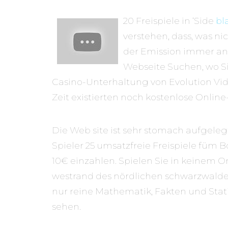
20 Freispiele in ‘Side
bl
verstehen, dass, was n
der Emission immer ande
Webseite Suchen, wo S
Casino-Unterhaltung von Evolution Vide
Zeit existierten noch kostenlose Onlin
Die Web site ist sehr stomach aufgele
Spieler 25 umsatzfreie Freispiele füm
10€ einzahlen. Spielen Sie in keinem
westrand des nördlichen schwarzwaldes 
nur reine Mathematik, Fakten und Stati
sehen.