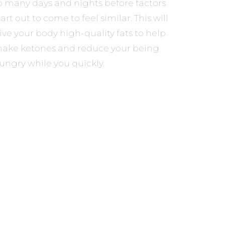
o many days and nights before factors
tart out to come to feel similar. This will
ive your body high-quality fats to help
ake ketones and reduce your being
ungry while you quickly.