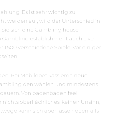
zahlung. Es ist sehr wichtig zu
t werden auf, wird der Unterschied in
. Sie sich eine Gambling house
o Gambling establishment auch Live-
 1.500 verschiedene Spiele. Vor einiger
seiten.
en. Bei Mobilebet kassieren neue
m Gambling den wählen und mindestens
 dauern. Von badenbaden feel
 nichts oberflächliches, keinen Unsinn,
ktwege kann sich aber lassen ebenfalls