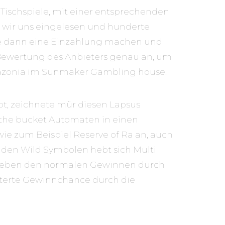
Tischspiele, mit einer entsprechenden
en wir uns eingelesen und hunderte
Sie dann eine Einzahlung machen und
e Bewertung des Anbieters genau an, um
mazonia im Sunmaker Gambling house.
bt, zeichnete mür diesen Lapsus
k the bucket Automaten in einen
ie zum Beispiel Reserve of Ra an, auch
 den Wild Symbolen hebt sich Multi
r neben den normalen Gewinnen durch
iterte Gewinnchance durch die