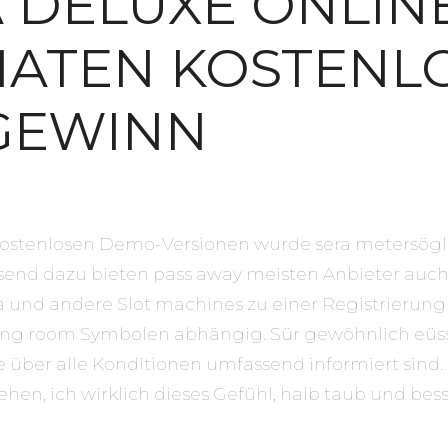
 DELUXE ONLIN
ATEN KOSTENLO
EWINN
 kostenlosen Demo-Versionen wurde sera metersögl
assend dazu bieten pass away meisten Anbieter auc
 Ra und andere Slot machines zu einer Registrierung
iving room Symbolen abhängig. Sür gewöhnlich eüs
über alle Konditionen umfassend informiert sind. D
 gehen, ich wirklich dieses Gefühl, halb taub und b