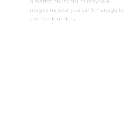
dissertation record, or maybe a
magazine post, you can’t manage to
commit blunders.