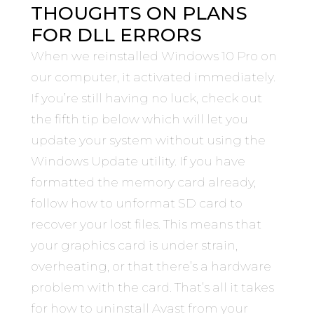
THOUGHTS ON PLANS
FOR DLL ERRORS
When we reinstalled Windows 10 Pro on
our computer, it activated immediately.
If you’re still having no luck, check out
the fifth tip below which will let you
update your system without using the
Windows Update utility. If you have
formatted the memory card already,
follow how to unformat SD card to
recover your lost files. This means that
your graphics card is under strain,
overheating, or that there’s a hardware
problem with the card. That’s all it takes
for how to uninstall Avast from your